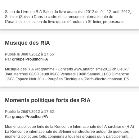
Salon du Livre du RIA Salon du livre anarchiste 2012 du 9. - 12. août 2012,
St-Imier (Suisse) Dans le cadre de la rencontre internationale de
l'Anarchisme, le salon du livre qui se déroulera à St. Imier, proposera un
aperçu des publications de nombreuses...
Musique des RIA
Publié le 30/07/2012 à 17:55
Par
groupe Proudhon FA
Musique des RIA Programme - Concerts www.anarchisme2012.ch Lieux /
Jour Mercredi 08/08 Jeudi 09/08 Vendredi 10/08 Samedi 11/08 Dimanche
12/08 Espace Noir 20H - Poupées Electriques (Perfo-électro-chanson, ESP)
21H30 - Rural Petzouille (Rock agricole) 23H...
Moments politique forts des RIA
Publié le 26/07/2012 à 17:52
Par
groupe Proudhon FA
Moments politique forts de la Rencontre Internationale de l’Anarchisme (RIA)
La Rencontre internationale de St-Imier est structurée autour de quelques
moments politiques forts, communs à tous les groupes qui y participeront.