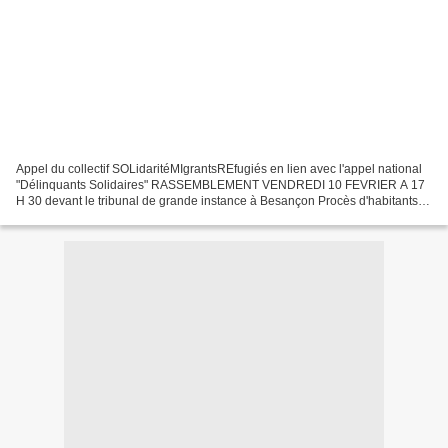
Appel du collectif SOLidaritéMIgrantsREfugiés en lien avec l'appel national
"Délinquants Solidaires" RASSEMBLEMENT VENDREDI 10 FEVRIER A 17
H 30 devant le tribunal de grande instance à Besançon Procès d'habitants
de la vallée de la Roya « coupables »...