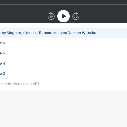
bey Maguire, c'est lui ! Rencontre avec Damien Witecka
e 6
e 5
e 4
e 3
s créatrices de la VF !
e 2
e 1
e Mektoub My Love arrive enfin ! Rencontre avec Shaïn Boumedine et Sal
i : après Toni en famille