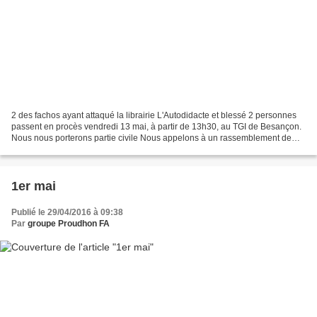
2 des fachos ayant attaqué la librairie L'Autodidacte et blessé 2 personnes
passent en procès vendredi 13 mai, à partir de 13h30, au TGI de Besançon.
Nous nous porterons partie civile Nous appelons à un rassemblement de
solidarité de 12h à 13h30, place...
1er mai
Publié le 29/04/2016 à 09:38
Par
groupe Proudhon FA