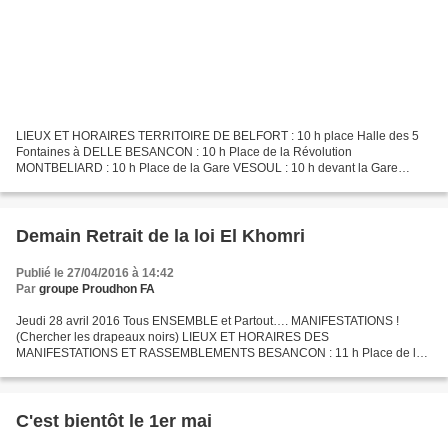
LIEUX ET HORAIRES TERRITOIRE DE BELFORT : 10 h place Halle des 5
Fontaines à DELLE BESANCON : 10 h Place de la Révolution
MONTBELIARD : 10 h Place de la Gare VESOUL : 10 h devant la Gare
SNCF PONTARLIER : 11 h Place d'Arçon DOLE : 10 h 30 avenue de Lahr...
Demain Retrait de la loi El Khomri
Publié le 27/04/2016 à 14:42
Par
groupe Proudhon FA
Jeudi 28 avril 2016 Tous ENSEMBLE et Partout…. MANIFESTATIONS !
(Chercher les drapeaux noirs) LIEUX ET HORAIRES DES
MANIFESTATIONS ET RASSEMBLEMENTS BESANCON : 11 h Place de la
Révolution BELFORT : 10 h Maison du Peuple DOLE : 10 h 30 avenue de
Lahr LONS...
C'est bientôt le 1er mai