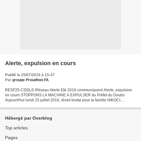
Alerte, expulsion en cours
Publié le 25/07/2016 à 15:47
Par
groupe Proudhon FA
RESF25-CDDLE-Réseau Alerte Eté 2016 communiquent Alerte, expulsion
en cours STOPPONS LA MACHINE A EXPULSER du Préfet du Doubs
Aujourd'hui lundi 25 juillet 2016, réveil brutal pour la famille NIKOCI.
Valentina et Bekim, Drilona 8ans, Arisa 7 ans et Ornela...
Hébergé par Overblog
Top articles
Pages