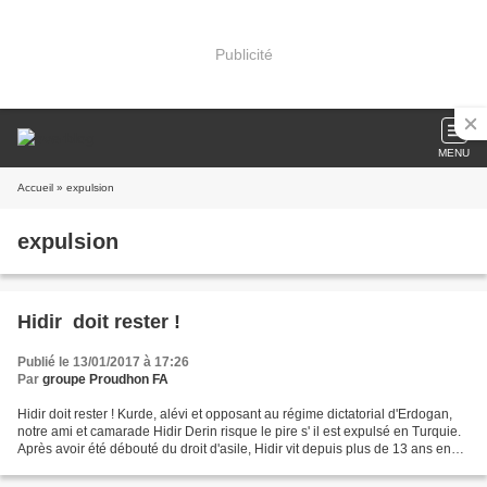
Publicité
MENU
Accueil
» expulsion
expulsion
Hidir doit rester !
Publié le 13/01/2017 à 17:26
Par
groupe Proudhon FA
Hidir doit rester ! Kurde, alévi et opposant au régime dictatorial d'Erdogan,
notre ami et camarade Hidir Derin risque le pire s' il est expulsé en Turquie.
Après avoir été débouté du droit d'asile, Hidir vit depuis plus de 13 ans en
France. La Préfecture...