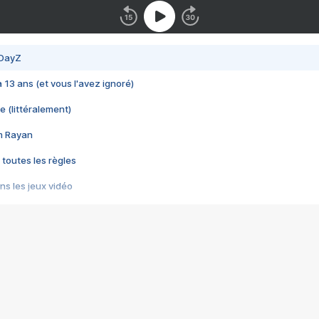
 DayZ
 a 13 ans (et vous l'avez ignoré)
e (littéralement)
im Rayan
 toutes les règles
s les jeux vidéo
us choquant de Rockstar ? - Le scandale BULLY
e plus moche de Steam
du RÊVE tourne au CAUCHEMAR
pendant 8 heures
it… à tort