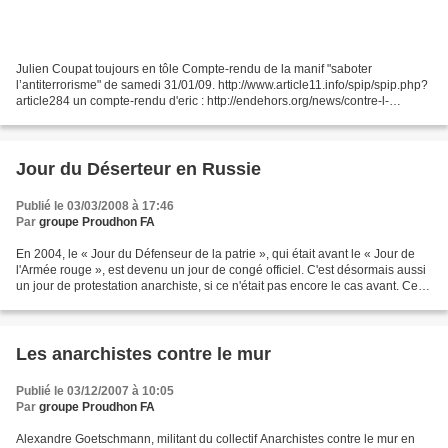
Julien Coupat toujours en tôle Compte-rendu de la manif "saboter
l’antiterrorisme" de samedi 31/01/09. http://www.article11.info/spip/spip.php?
article284 un compte-rendu d'eric : http://endehors.org/news/contre-l-
antiterrorisme-3-000-dans-la-rue-a-paris...
Jour du Déserteur en Russie
Publié le 03/03/2008 à 17:46
Par
groupe Proudhon FA
En 2004, le « Jour du Défenseur de la patrie », qui était avant le « Jour de
l'Armée rouge », est devenu un jour de congé officiel. C'est désormais aussi
un jour de protestation anarchiste, si ce n'était pas encore le cas avant. Cette
année, le festival...
Les anarchistes contre le mur
Publié le 03/12/2007 à 10:05
Par
groupe Proudhon FA
Alexandre Goetschmann, militant du collectif Anarchistes contre le mur en