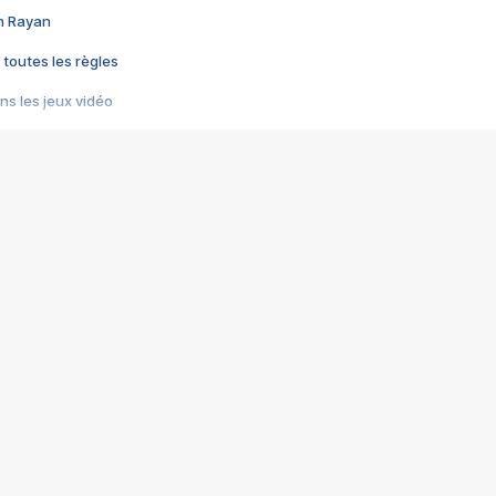
im Rayan
 toutes les règles
s les jeux vidéo
us choquant de Rockstar ? - Le scandale BULLY
e plus moche de Steam
du RÊVE tourne au CAUCHEMAR
pendant 8 heures
it… à tort
umiliés par un jeu vidéo
ire - Final Fantasy 8
ti un empire - Age of Empires
story DOFUS