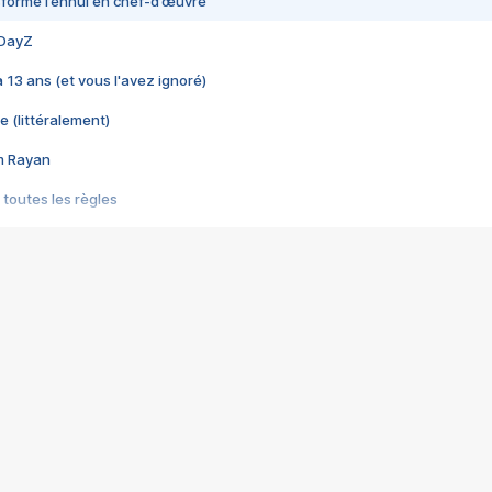
nsformé l’ennui en chef-d’œuvre
 DayZ
 a 13 ans (et vous l'avez ignoré)
e (littéralement)
im Rayan
 toutes les règles
s les jeux vidéo
us choquant de Rockstar ? - Le scandale BULLY
e plus moche de Steam
du RÊVE tourne au CAUCHEMAR
pendant 8 heures
it… à tort
umiliés par un jeu vidéo