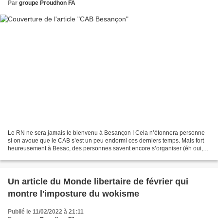
Par
groupe Proudhon FA
Le RN ne sera jamais le bienvenu à Besançon ! Cela n’étonnera personne
si on avoue que le CAB s’est un peu endormi ces derniers temps. Mais fort
heureusement à Besac, des personnes savent encore s’organiser (éh oui,
sans nous) pour combattre l’extrême-droite....
Un article du Monde libertaire de février qui
montre l'imposture du wokisme
Publié le 11/02/2022 à 21:11