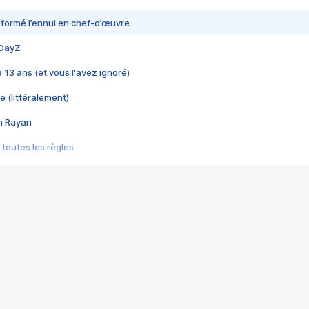
nsformé l’ennui en chef-d’œuvre
 DayZ
 a 13 ans (et vous l'avez ignoré)
e (littéralement)
im Rayan
 toutes les règles
s les jeux vidéo
us choquant de Rockstar ? - Le scandale BULLY
e plus moche de Steam
du RÊVE tourne au CAUCHEMAR
pendant 8 heures
it… à tort