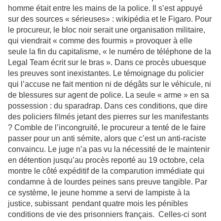
homme était entre les mains de la police. Il s’est appuyé
sur des sources « sérieuses» : wikipédia et le Figaro. Pour
le procureur, le bloc noir serait une organisation militaire,
qui viendrait « comme des fourmis » provoquer à elle
seule la fin du capitalisme, « le numéro de téléphone de la
Legal Team écrit sur le bras ». Dans ce procès ubuesque
les preuves sont inexistantes. Le témoignage du policier
qui l’accuse ne fait mention ni de dégâts sur le véhicule, ni
de blessures sur agent de police. La seule « arme » en sa
possession : du sparadrap. Dans ces conditions, que dire
des policiers filmés jetant des pierres sur les manifestants
? Comble de l’incongruité, le procureur a tenté de le faire
passer pour un anti sémite, alors que c’est un anti-raciste
convaincu. Le juge n’a pas vu la nécessité de le maintenir
en détention jusqu’au procès reporté au 19 octobre, cela
montre le côté expéditif de la comparution immédiate qui
condamne à de lourdes peines sans preuve tangible. Par
ce système, le jeune homme a servi de lampiste à la
justice, subissant pendant quatre mois les pénibles
conditions de vie des prisonniers français. Celles-ci sont