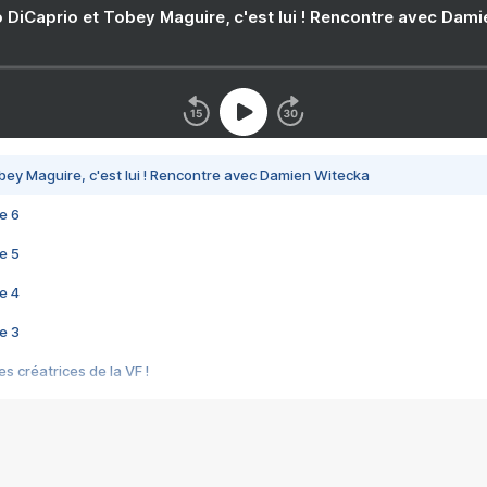
 DiCaprio et Tobey Maguire, c'est lui ! Rencontre avec Dam
bey Maguire, c'est lui ! Rencontre avec Damien Witecka
e 6
e 5
e 4
e 3
s créatrices de la VF !
e 2
e 1