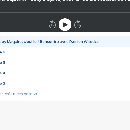
bey Maguire, c'est lui ! Rencontre avec Damien Witecka
e 6
e 5
e 4
e 3
s créatrices de la VF !
e 2
e 1
e Mektoub My Love arrive enfin ! Rencontre avec Shaïn Boumedine et Sal