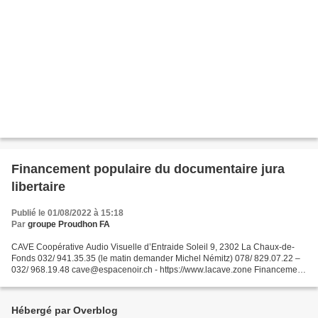
Financement populaire du documentaire jura
libertaire
Publié le 01/08/2022 à 15:18
Par
groupe Proudhon FA
CAVE Coopérative Audio Visuelle d’Entraide Soleil 9, 2302 La Chaux-de-
Fonds 032/ 941.35.35 (le matin demander Michel Némitz) 078/ 829.07.22 –
032/ 968.19.48 cave@espacenoir.ch - https://www.lacave.zone Financement
populaire du documentaire : Jura libertaire...
Hébergé par Overblog