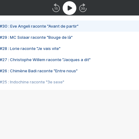
#30 : Eve Angeli raconte "Avant de partir"
#29 : MC Solaar raconte "Bouge de là"
28 : Lorie raconte "Je vais vite"
#27 : Christophe Willem raconte "Jacques a dit"
#26 : Chimène Badi raconte "Entre nous"
#25 : Indochine raconte "3e sexe"
#24 : Zaho raconte "C'est chelou"
#23 : Patrick Bruel raconte "Au café des délices"
#22 : Kyo raconte "Le chemin"
#21 : Nolwenn Leroy raconte "Cassé"
#20 : Patrick Hernandez raconte "Born to be alive"