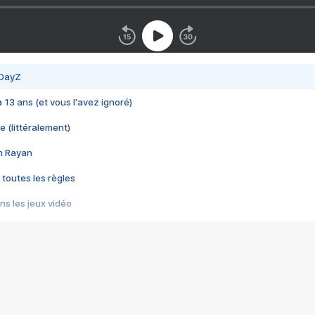
 DayZ
 a 13 ans (et vous l'avez ignoré)
e (littéralement)
im Rayan
 toutes les règles
s les jeux vidéo
us choquant de Rockstar ? - Le scandale BULLY
e plus moche de Steam
du RÊVE tourne au CAUCHEMAR
pendant 8 heures