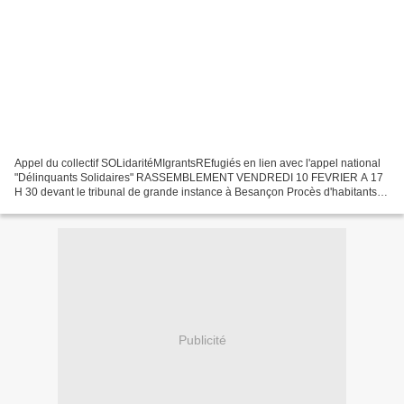
Appel du collectif SOLidaritéMIgrantsREfugiés en lien avec l'appel national
"Délinquants Solidaires" RASSEMBLEMENT VENDREDI 10 FEVRIER A 17
H 30 devant le tribunal de grande instance à Besançon Procès d'habitants
de la vallée de la Roya « coupables »...
Publicité