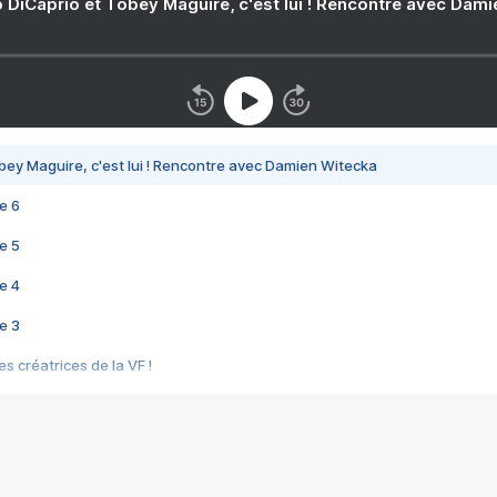
 DiCaprio et Tobey Maguire, c'est lui ! Rencontre avec Dam
bey Maguire, c'est lui ! Rencontre avec Damien Witecka
e 6
e 5
e 4
e 3
s créatrices de la VF !
e 2
e 1
e Mektoub My Love arrive enfin ! Rencontre avec Shaïn Boumedine et Sal