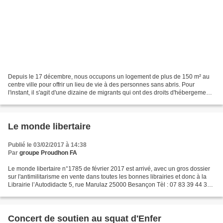
Depuis le 17 décembre, nous occupons un logement de plus de 150 m² au
centre ville pour offrir un lieu de vie à des personnes sans abris. Pour
l'instant, il s'agit d'une dizaine de migrants qui ont des droits d'hébergement
non respectés par la Préfecture...
Le monde libertaire
Publié le 03/02/2017 à 14:38
Par
groupe Proudhon FA
Le monde libertaire n°1785 de février 2017 est arrivé, avec un gros dossier
sur l'antimilitarisme en vente dans toutes les bonnes librairies et donc à la
Librairie l’Autodidacte 5, rue Marulaz 25000 Besançon Tèl : 07 83 39 44 33
Heures d’ouverture : Mercredi...
Concert de soutien au squat d'Enfer