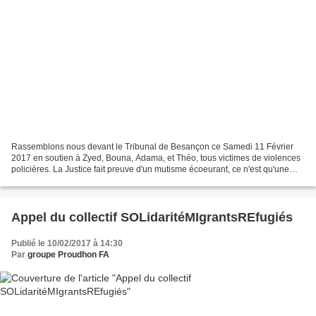
Rassemblons nous devant le Tribunal de Besançon ce Samedi 11 Février
2017 en soutien à Zyed, Bouna, Adama, et Théo, tous victimes de violences
policières. La Justice fait preuve d'un mutisme écoeurant, ce n'est qu'une
preuve que la Police a, jusqu'à maintenant,...
Appel du collectif SOLidaritéMIgrantsREfugiés
Publié le 10/02/2017 à 14:30
Par
groupe Proudhon FA