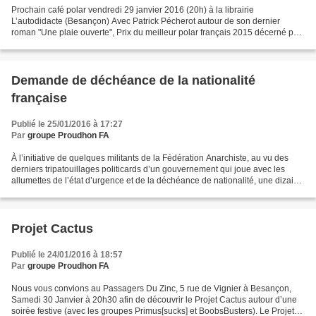
Prochain café polar vendredi 29 janvier 2016 (20h) à la librairie
L’autodidacte (Besançon) Avec Patrick Pécherot autour de son dernier
roman "Une plaie ouverte", Prix du meilleur polar français 2015 décerné par
le magazine Transfuge. A vendredi
Demande de déchéance de la nationalité
française
Publié le 25/01/2016 à 17:27
Par
groupe Proudhon FA
À l’initiative de quelques militants de la Fédération Anarchiste, au vu des
derniers tripatouillages politicards d’un gouvernement qui joue avec les
allumettes de l’état d’urgence et de la déchéance de nationalité, une dizaine
de personnes demandent à...
Projet Cactus
Publié le 24/01/2016 à 18:57
Par
groupe Proudhon FA
Nous vous convions au Passagers Du Zinc, 5 rue de Vignier à Besançon,
Samedi 30 Janvier à 20h30 afin de découvrir le Projet Cactus autour d’une
soirée festive (avec les groupes Primus[sucks] et BoobsBusters). Le Projet