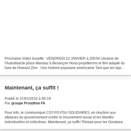
Prochaine Vidéo buvette : VENDREDI 22 JANVIER à 20h30 Librairie de
l'Autodidacte place Marulaz à Besançon Nous projetterons le film adapté du
livre de Howard Zinn : Une histoire populaire américaine Tant que les lapins
n’avaient pas d’historiens, l’histoire...
Maintenant, ça suffit !
Publié le 21/01/2016 à 08:19
Par
groupe Proudhon FA
Pour info, le communiqué CGT-FO-FSU-SOLIDAIRES, en réaction aux
attaques du gouvernement contre le mouvement social et les libertés
individuelles et collectives. Maintenant, ça suffit ! Relaxe pour les Goodyears
– Retrait de toutes les sanctions à Air...