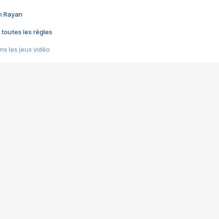
im Rayan
 toutes les règles
s les jeux vidéo
us choquant de Rockstar ? - Le scandale BULLY
e plus moche de Steam
du RÊVE tourne au CAUCHEMAR
pendant 8 heures
it… à tort
umiliés par un jeu vidéo
ire - Final Fantasy 8
ti un empire - Age of Empires
story DOFUS