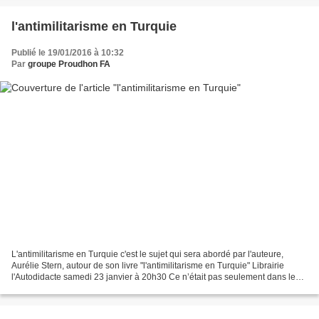
l'antimilitarisme en Turquie
Publié le 19/01/2016 à 10:32
Par
groupe Proudhon FA
L'antimilitarisme en Turquie c'est le sujet qui sera abordé par l'auteure,
Aurélie Stern, autour de son livre "l'antimilitarisme en Turquie" Librairie
l'Autodidacte samedi 23 janvier à 20h30 Ce n’était pas seulement dans les
casernes que les Turcs se...