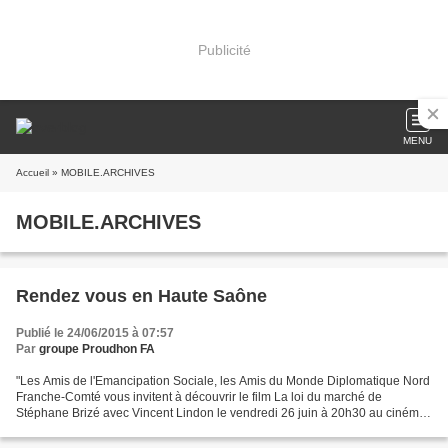
Publicité
MENU
Accueil
» MOBILE.ARCHIVES
MOBILE.ARCHIVES
Rendez vous en Haute Saône
Publié le 24/06/2015 à 07:57
Par
groupe Proudhon FA
"Les Amis de l'Emancipation Sociale, les Amis du Monde Diplomatique Nord
Franche-Comté vous invitent à découvrir le film La loi du marché de
Stéphane Brizé avec Vincent Lindon le vendredi 26 juin à 20h30 au cinéma
méliès à LURE (5.50€) et Le Collectif...