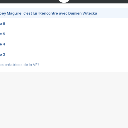
bey Maguire, c'est lui ! Rencontre avec Damien Witecka
e 6
e 5
e 4
e 3
s créatrices de la VF !
e 2
e 1
e Mektoub My Love arrive enfin ! Rencontre avec Shaïn Boumedine et Sal
i : après Toni en famille
elle réalise le bouleversant Dites lui que je l'aime
ais ! Rencontre autour de Vie privée de Rebecca Zlotowski