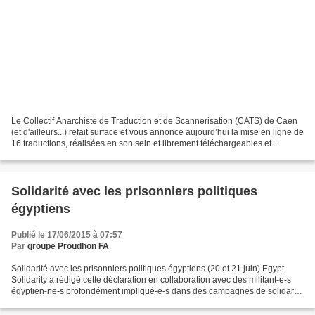
Le Collectif Anarchiste de Traduction et de Scannerisation (CATS) de Caen
(et d'ailleurs...) refait surface et vous annonce aujourd’hui la mise en ligne de
16 traductions, réalisées en son sein et librement téléchargeables et
diffusables. Ces traductions...
Solidarité avec les prisonniers politiques
égyptiens
Publié le 17/06/2015 à 07:57
Par
groupe Proudhon FA
Solidarité avec les prisonniers politiques égyptiens (20 et 21 juin) Egypt
Solidarity a rédigé cette déclaration en collaboration avec des militant-e-s
égyptien-ne-s profondément impliqué-e-s dans des campagnes de solidarité
avec les prisonnier-e-s politiques....