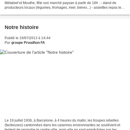
Métabief et Mouthe, fête son marché paysan à partir de 16h : - stand de
producteurs locaux (légumes, fromages, miel, bières...) - assiettes repas le
soir - concert si vous voulez dormir...
Notre histoire
Publié le 19/07/2013 à 14:44
Par
groupe Proudhon FA
Le 19 juillet 1936, à Barcelone, à 4 heures du matin, les troupes rebelles
(factieuses) cantonnées dans les casernes environnantes se soulèvent et
tentent de rejoindre le centre ville, mais elle en sont empêchées par les