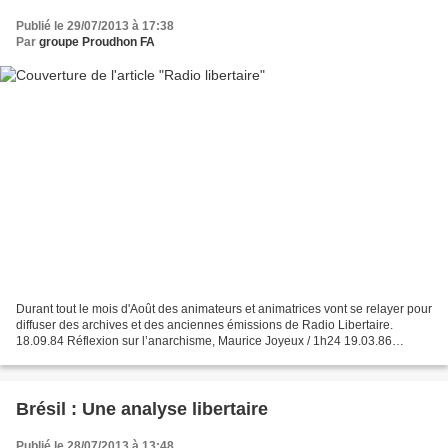
Publié le 29/07/2013 à 17:38
Par
groupe Proudhon FA
Durant tout le mois d'Août des animateurs et animatrices vont se relayer pour
diffuser des archives et des anciennes émissions de Radio Libertaire.
18.09.84 Réflexion sur l’anarchisme, Maurice Joyeux / 1h24 19.03.86
Maurice Joyeux / 1h17 18.09.93 Mémoire...
Brésil : Une analyse libertaire
Publié le 28/07/2013 à 13:48