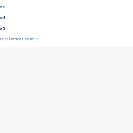
e 5
e 4
e 3
s créatrices de la VF !
e 2
e 1
e Mektoub My Love arrive enfin ! Rencontre avec Shaïn Boumedine et Sal
i : après Toni en famille
elle réalise le bouleversant Dites lui que je l'aime
ais ! Rencontre autour de Vie privée de Rebecca Zlotowski
 de Marguerite, Grave... Rencontre avec Ella Rumpf
 Les Rêveurs, un film intime sur la santé mentale