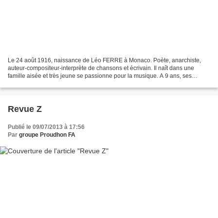
Le 24 août 1916, naissance de Léo FERRE à Monaco. Poète, anarchiste,
auteur-compositeur-interprète de chansons et écrivain. Il naît dans une
famille aisée et très jeune se passionne pour la musique. A 9 ans, ses
parents le placent en pension dans un collège...
Revue Z
Publié le 09/07/2013 à 17:56
Par
groupe Proudhon FA