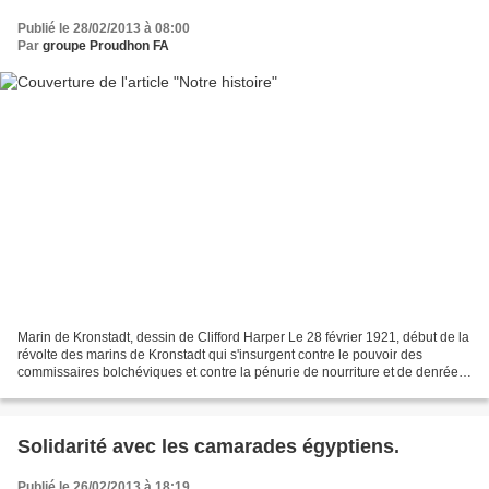
Publié le 28/02/2013 à 08:00
Par
groupe Proudhon FA
Marin de Kronstadt, dessin de Clifford Harper Le 28 février 1921, début de la
révolte des marins de Kronstadt qui s'insurgent contre le pouvoir des
commissaires bolchéviques et contre la pénurie de nourriture et de denrées
diverses. Les marins, fers de...
Solidarité avec les camarades égyptiens.
Publié le 26/02/2013 à 18:19