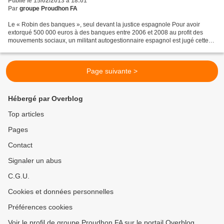
Publié le 15/02/2013 à 18:01
Par
groupe Proudhon FA
Le « Robin des banques », seul devant la justice espagnole Pour avoir
extorqué 500 000 euros à des banques entre 2006 et 2008 au profit des
mouvements sociaux, un militant autogestionnaire espagnol est jugé cette
semaine. Il encourt 8 ans de prison. La...
Page suivante >
Hébergé par Overblog
Top articles
Pages
Contact
Signaler un abus
C.G.U.
Cookies et données personnelles
Préférences cookies
Voir le profil de groupe Proudhon FA sur le portail Overblog