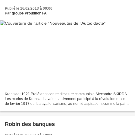
Publié le 16/02/2013 à 00:00
Par
groupe Proudhon FA
Kronstadt 1921 Prolétariat contre dictature communiste Alexandre SKIRDA
Les marins de Kronstadt avaient activement participé à la révolution russe
de février 1917 qui balaya le tsarisme, au nom d’aspirations comme la paix,
la prise de la terre par les...
Robin des banques