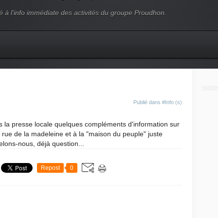
é à l'info immédiate des activités du groupe Proudhon.
Publié dans
#Info (s)
ns la presse locale quelques compléments d'information sur
6 rue de la madeleine et à la "maison du peuple" juste
pelons-nous, déjà question...
Repost
0