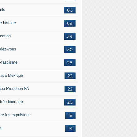
els
80
e histoire
69
cation
39
dez-vous
30
i-fascisme
28
aca Mexique
22
upe Proudhon FA
22
rée libertaire
20
tre les expulsions
18
el
14