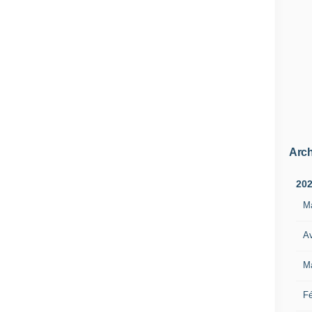
Arch
20
M
Av
M
Fé