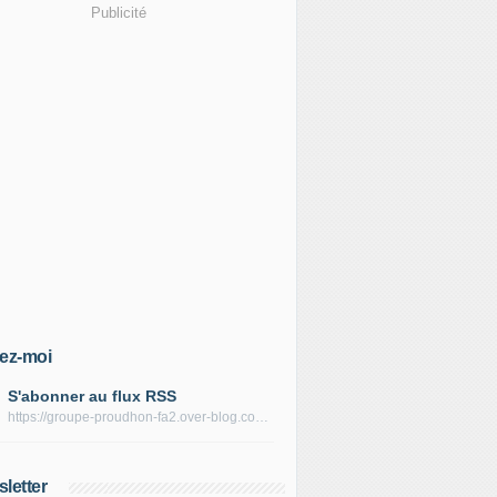
Publicité
ez-moi
S'abonner au flux RSS
https://groupe-proudhon-fa2.over-blog.com/rss
letter