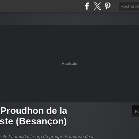
Publicité
 Proudhon de la
iste (Besançon)
rchiste Lautodidacte.org du groupe Proudhon de la