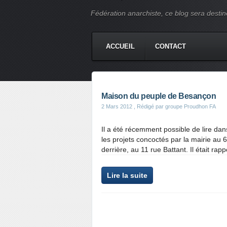
Fédération anarchiste, ce blog sera destin
ACCUEIL
CONTACT
Maison du peuple de Besançon
2 Mars 2012
, Rédigé par groupe Proudhon FA
Il a été récemment possible de lire da
les projets concoctés par la mairie au 
derrière, au 11 rue Battant. Il était rap
Lire la suite