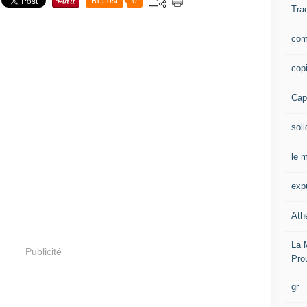
Repost
0
Tra
com
cop
Capi
soli
le m
exp
Ath
La 
Publicité
Pro
gr