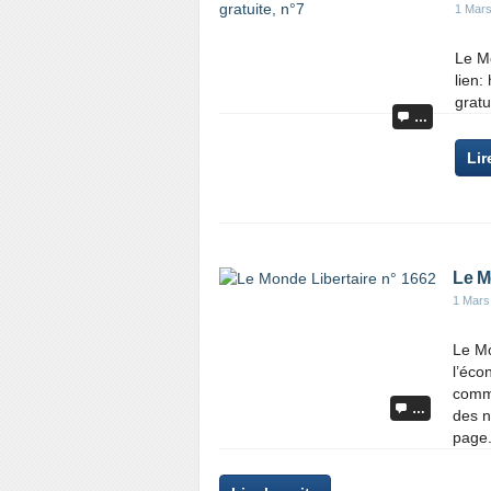
1 Mar
Le Mo
lien:
gratu
…
Lir
Le M
1 Mars
Le Mo
l’éco
commu
…
des n
page.