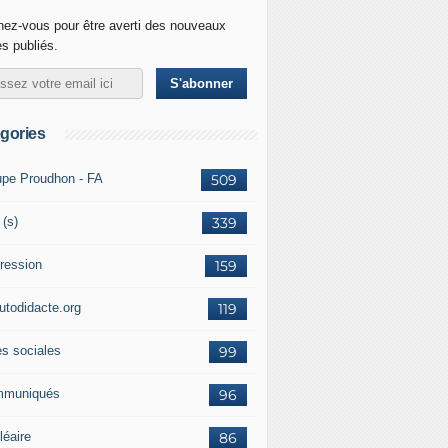
ez-vous pour être averti des nouveaux
es publiés.
gories
upe Proudhon - FA
509
 (s)
339
ression
159
autodidacte.org
119
es sociales
99
muniqués
96
léaire
86