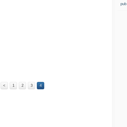
pub
<
1
2
3
4