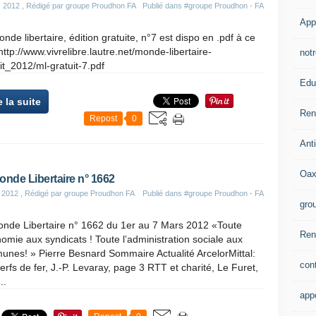
s 2012
, Rédigé par groupe Proudhon FA
Publié dans
#groupe Proudhon - FA
App
nde libertaire, édition gratuite, n°7 est dispo en .pdf à ce
 http://www.vivrelibre.lautre.net/monde-libertaire-
notr
it_2012/ml-gratuit-7.pdf
Edu
e la suite
Ren
Repost
0
Ant
Oax
onde Libertaire n° 1662
 2012
, Rédigé par groupe Proudhon FA
Publié dans
#groupe Proudhon - FA
gro
nde Libertaire n° 1662 du 1er au 7 Mars 2012 «Toute
Rent
nomie aux syndicats ! Toute l’administration sociale aux
nes! » Pierre Besnard Sommaire Actualité ArcelorMittal:
con
erfs de fer, J.-P. Levaray, page 3 RTT et charité, Le Furet,
..
app