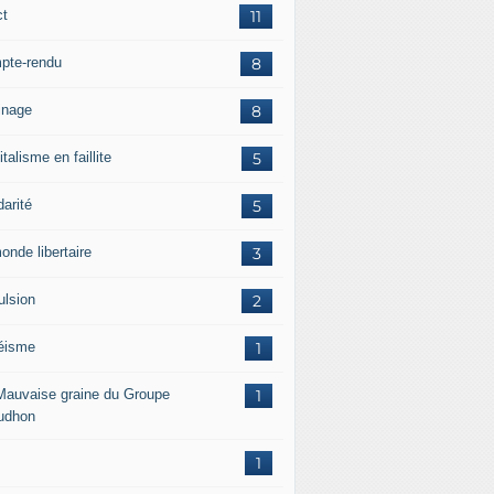
ct
11
pte-rendu
8
inage
8
talisme en faillite
5
darité
5
onde libertaire
3
ulsion
2
éisme
1
Mauvaise graine du Groupe
1
udhon
1