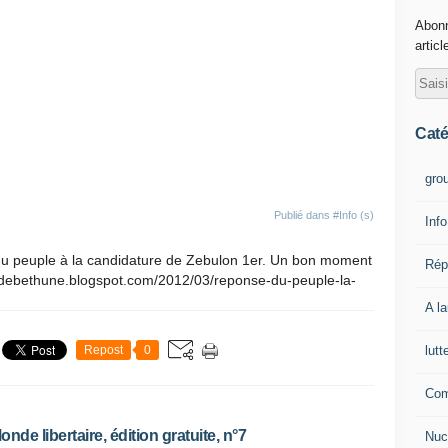
Abonn
articl
Caté
gro
Publié dans
#Info (s)
Info
du peuple à la candidature de Zebulon 1er. Un bon moment
Rép
isondebethune.blogspot.com/2012/03/reponse-du-peuple-la-
A l
lutt
Repost
0
Com
onde libertaire, édition gratuite, n°7
Nuc