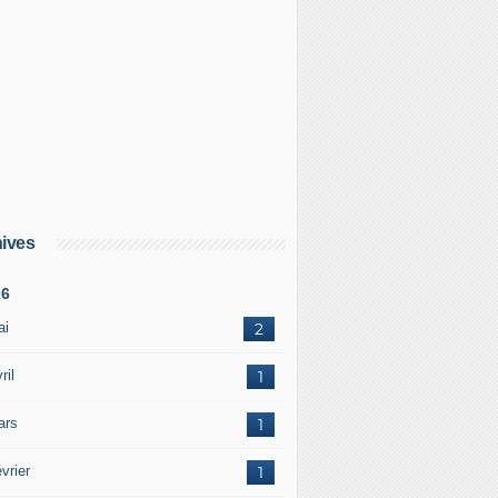
ives
26
ai
2
ril
1
ars
1
vrier
1