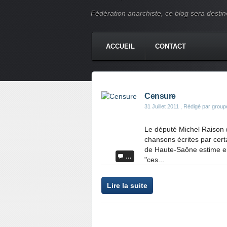
Fédération anarchiste, ce blog sera destin
ACCUEIL
CONTACT
Censure
31 Juillet 2011
, Rédigé par grou
Le député Michel Raison (
chansons écrites par cert
de Haute-Saône estime en 
…
"ces...
Lire la suite