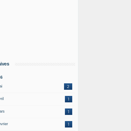
ives
26
ai
2
ril
1
ars
1
vrier
1