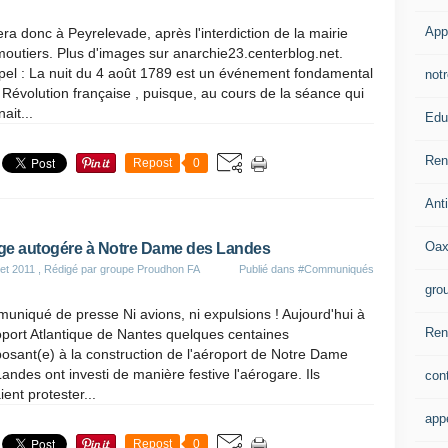
App
ra donc à Peyrelevade, après l'interdiction de la mairie
outiers. Plus d'images sur anarchie23.centerblog.net.
pel : La nuit du 4 août 1789 est un événement fondamental
notr
 Révolution française , puisque, au cours de la séance qui
ait...
Edu
Ren
Repost
0
Ant
Oax
age autogére à Notre Dame des Landes
let 2011
, Rédigé par groupe Proudhon FA
Publié dans
#Communiqués
gro
niqué de presse Ni avions, ni expulsions ! Aujourd'hui à
Rent
oport Atlantique de Nantes quelques centaines
osant(e) à la construction de l'aéroport de Notre Dame
andes ont investi de manière festive l'aérogare. Ils
con
ient protester...
app
Repost
0