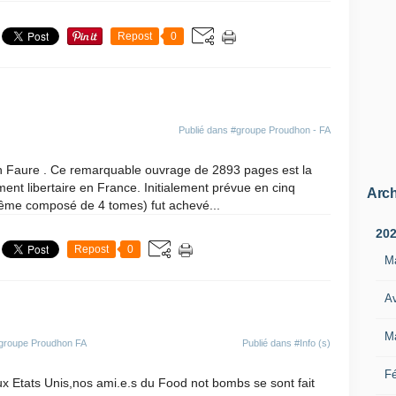
Repost
0
Publié dans
#groupe Proudhon - FA
n Faure . Ce remarquable ouvrage de 2893 pages est la
ent libertaire en France. Initialement prévue en cinq
Arch
même composé de 4 tomes) fut achevé...
20
Repost
0
M
Av
M
 groupe Proudhon FA
Publié dans
#Info (s)
Fé
ux Etats Unis,nos ami.e.s du Food not bombs se sont fait