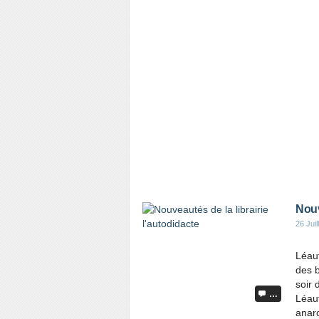
Nouv
26 Juil
Léaut
des b
soir 
…
Léaut
anarc