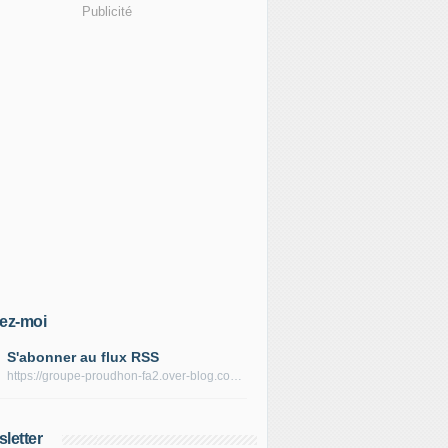
Publicité
ez-moi
S'abonner au flux RSS
https://groupe-proudhon-fa2.over-blog.com/rss
letter