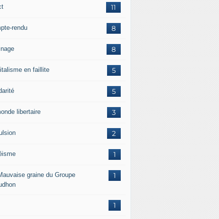
ct
11
pte-rendu
8
inage
8
talisme en faillite
5
darité
5
onde libertaire
3
ulsion
2
éisme
1
Mauvaise graine du Groupe
1
udhon
1