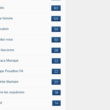
els
80
e histoire
69
cation
39
dez-vous
30
i-fascisme
28
aca Mexique
22
upe Proudhon FA
22
rée libertaire
20
tre les expulsions
18
el
14