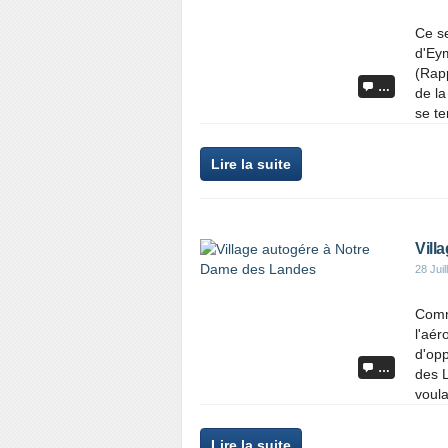
Ce se
d'Eym
(Rap
…
de la
se ten
Lire la suite
Vill
28 Juil
Commu
l'aér
d'opp
…
des L
voula
Lire la suite