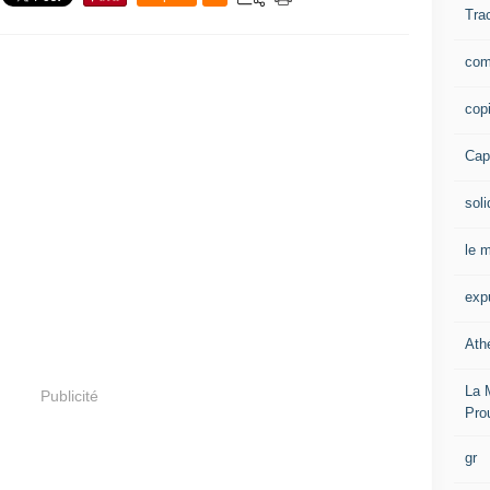
Tra
com
cop
Capi
soli
le m
exp
Ath
La 
Publicité
Pro
gr