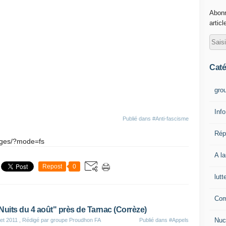
Abonn
articl
Caté
gro
Info
Publié dans
#Anti-fascisme
Rép
ages/?mode=fs
A l
Repost
0
lutt
Com
Nuits du 4 août" près de Tarnac (Corrèze)
Nuc
let 2011
, Rédigé par groupe Proudhon FA
Publié dans
#Appels