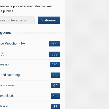
ez-vous pour être averti des nouveaux
es publiés.
gories
upe Proudhon - FA
509
 (s)
339
ression
159
autodidacte.org
119
es sociales
99
muniqués
96
léaire
86