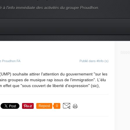
é à l'info immédiate des activités du groupe Proudhon.
pe Proudhon FA
Publié dans
#Info (s)
UMP) souhaite attirer l'attention du gouvernement "sur les
ains groupes de musique rap issus de l'immigration". L'élu
effet que "sous couvert de liberté d'expression" (sic),
Repost
0