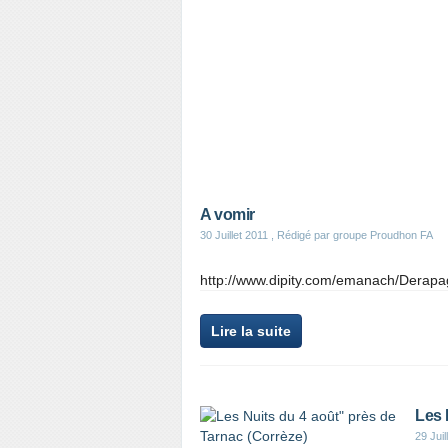
A vomir
30 Juillet 2011
, Rédigé par groupe Proudhon FA
http://www.dipity.com/emanach/Derap
Lire la suite
Les 
29 Juil