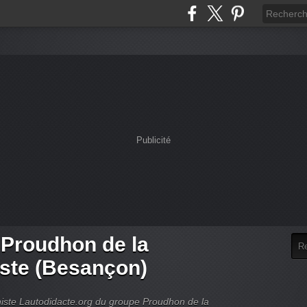
Publicité
 Proudhon de la
iste (Besançon)
rchiste Lautodidacte.org du groupe Proudhon de la