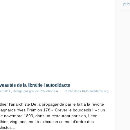
pub
eautés de la librairie l'autodidacte
let 2011
, Rédigé par groupe Proudhon FA
Publié dans
#A lautodidacte.org
hier l’anarchiste De la propagande par le fait à la révolte
agnards Yves Frémion 17€ « Crever le bourgeois ! » : un
de novembre 1893, dans un restaurant parisien, Léon
hier, vingt ans, met à exécution ce mot d’ordre des
histes...