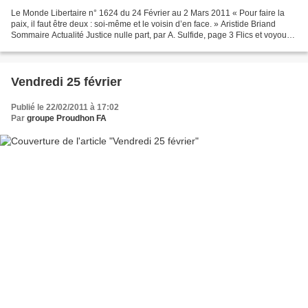
Le Monde Libertaire n° 1624 du 24 Février au 2 Mars 2011 « Pour faire la
paix, il faut être deux : soi-même et le voisin d’en face. » Aristide Briand
Sommaire Actualité Justice nulle part, par A. Sulfide, page 3 Flics et voyous,
par G. Goutte, page 4...
Vendredi 25 février
Publié le 22/02/2011 à 17:02
Par
groupe Proudhon FA