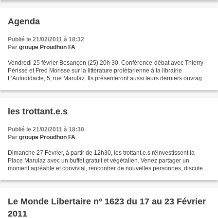
Agenda
Publié le 21/02/2011 à 18:32
Par
groupe Proudhon FA
Vendredi 25 février Besançon (25) 20h 30. Conférence-débat avec Thierry
Périssé et Fred Morisse sur la littérature prolétarienne à la librairie
L’Autodidacte, 5, rue Marulaz. Ils présenteront aussi leurs derniers ouvrages.
Samedi 26 février Besançon (25)...
les trottant.e.s
Publié le 21/02/2011 à 18:30
Par
groupe Proudhon FA
Dimanche 27 Février, à partir de 12h30, les trottant.e.s réinvestissent la
Place Marulaz avec un buffet gratuit et végétalien. Venez partager un
moment agréable et convivial, rencontrer de nouvelles personnes, discuter
de tout ce qui vous révolte ou simplement...
Le Monde Libertaire n° 1623 du 17 au 23 Février
2011