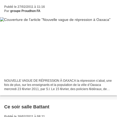
Publié le 27/02/2011 à 11:16
Par
groupe Proudhon FA
NOUVELLE VAGUE DE RÉPRESSION À OAXACA la répression s’abat, une
fois de plus, sur les enseignants et la population de la ville d’Oaxaca
mercredi 23 février 2011, par S.I. Le 15 février, des policiers fédéraux, de
l’État, des groupes de choc civils et...
Ce soir salle Battant
Publié le 26/02/2011 à 08:11