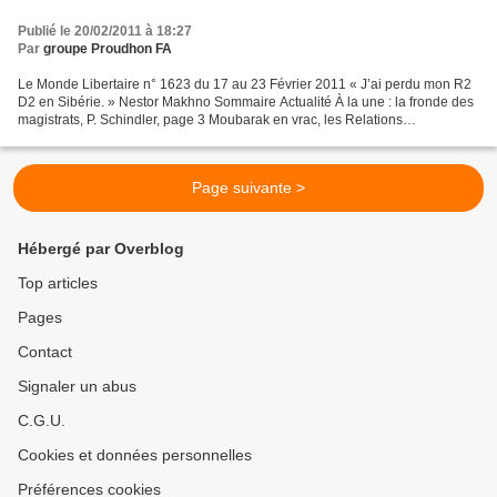
Publié le 20/02/2011 à 18:27
Par
groupe Proudhon FA
Le Monde Libertaire n° 1623 du 17 au 23 Février 2011 « J’ai perdu mon R2
D2 en Sibérie. » Nestor Makhno Sommaire Actualité À la une : la fronde des
magistrats, P. Schindler, page 3 Moubarak en vrac, les Relations
internationales de la FA, page 5 L’Autruche,...
Page suivante >
Hébergé par Overblog
Top articles
Pages
Contact
Signaler un abus
C.G.U.
Cookies et données personnelles
Préférences cookies