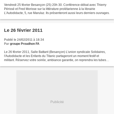
Vendredi 25 février Besançon (25) 20h 30. Conférence-débat avec Thierry
Périssé et Fred Morisse sur la littérature prolétarienne à la librairie
L’Autodidacte, 5, rue Marulaz. Ils présenteront aussi leurs derniers ouvrages.
Le 26 février 2011
Publié le 24/02/2011 à 18:34
Par
groupe Proudhon FA
Le 26 février 2011, Salle Battant (Besançon) L'union syndicale Solidaires,
l'Autodidacte et les Enfants du Titanic partageront un moment festif et
militant. Réservez votre soirée, ambiance garantie, on reprendra les tubes
de l'automne pour redire qu'on...
Publicité