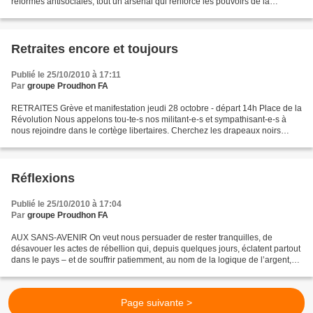
réformes antisociales, tout un arsenal qui renforce les pouvoirs de la
minorité bourgeoise dominante...
Retraites encore et toujours
Publié le 25/10/2010 à 17:11
Par
groupe Proudhon FA
RETRAITES Grève et manifestation jeudi 28 octobre - départ 14h Place de la
Révolution Nous appelons tou-te-s nos militant-e-s et sympathisant-e-s à
nous rejoindre dans le cortège libertaires. Cherchez les drapeaux noirs
Nous comptons sur vous pour être...
Réflexions
Publié le 25/10/2010 à 17:04
Par
groupe Proudhon FA
AUX SANS-AVENIR On veut nous persuader de rester tranquilles, de
désavouer les actes de rébellion qui, depuis quelques jours, éclatent partout
dans le pays – et de souffrir patiemment, au nom de la logique de l’argent,
toutes les humiliations. On menace,...
Page suivante >