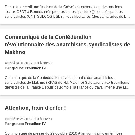
Depuis mercredi une "maison de la Grève" est ouverte dans les anciens
locaux CFDT à Rennes (très propres et très spacieux!)) squattés par des
syndicalistes (CNT, SUD, CGT, SLB...),des libertaires (des camarades de La
Digne Rage entre autres..),des autonomes,des...
Communiqué de la Confédération
révolutionnaire des anarchistes-syndicalistes de
Makhno
Publié le 30/10/2010 à 09:53
Par
groupe Proudhon FA
Communiqué de la Confédération révolutionnaire des anarchistes-
syndicalistes de Makhno (RKAS de N.I. Makhno) Salutations aux travailleurs
grévistes de la France Depuis deux mois, la France du travail mène une lutte
contre la réforme des retraites du gouvernement...
Attention, train d'enfer !
Publié le 29/10/2010 à 16:27
Par
groupe Proudhon FA
Communiqué de presse du 29 octobre 2010 Attention, train d'enfer ! Les