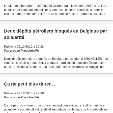
Le Monde Libertaire n° 1610 du 28 Octobre au 4 Novembre 2010 « Au lieu
de discourir continuellement sur la violence, on ferait mieux de cogner. »
Roland Topor Sommaire Allez, on va gagner, é Sulfide, page 3 Marseille en
lutte, Thierry, page 4 L’autruchon...
Deux dépôts pétroliers bloqués en Belgique par
solidarité
Publié le 28/10/2010 à 10:28
Par
groupe Proudhon FA
Deux dépôts pétroliers bloqués en Belgique par solidarité BRUXELLES - Le
syndicat socialiste belge Setca bloquait mardi matin deux dépôts pétroliers
dans l'ouest de la Belgique, par "solidarité" avec les grévistes français qui
s'opposent à la réforme...
Ça ne peut plus durer…
Publié le 27/10/2010 à 22:08
Par
groupe Proudhon FA
Ça ne peut plus durer… Le gouvernement poursuit sans répit la marche en
avant de la société ultra libérale et sécuritaire par le biais de lois, décrets ou