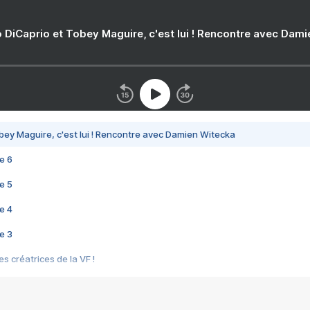
 DiCaprio et Tobey Maguire, c'est lui ! Rencontre avec Dam
bey Maguire, c'est lui ! Rencontre avec Damien Witecka
e 6
e 5
e 4
e 3
s créatrices de la VF !
e 2
e 1