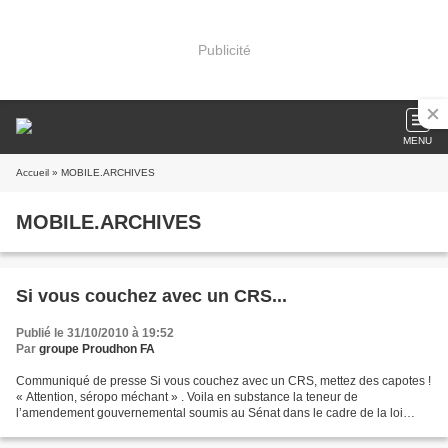
Publicité
MENU
Accueil
» MOBILE.ARCHIVES
MOBILE.ARCHIVES
Si vous couchez avec un CRS...
Publié le 31/10/2010 à 19:52
Par
groupe Proudhon FA
Communiqué de presse Si vous couchez avec un CRS, mettez des capotes !
« Attention, séropo méchant » . Voila en substance la teneur de
l’amendement gouvernemental soumis au Sénat dans le cadre de la loi
d’orientation pour la « performance de la sécurité...