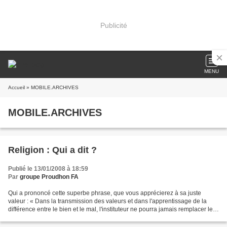
Publicité
MENU
Accueil
» MOBILE.ARCHIVES
MOBILE.ARCHIVES
Religion : Qui a dit ?
Publié le 13/01/2008 à 18:59
Par
groupe Proudhon FA
Qui a prononcé cette superbe phrase, que vous apprécierez à sa juste
valeur : « Dans la transmission des valeurs et dans l'apprentissage de la
différence entre le bien et le mal, l'instituteur ne pourra jamais remplacer le
curé ou le pasteur, même s'il...