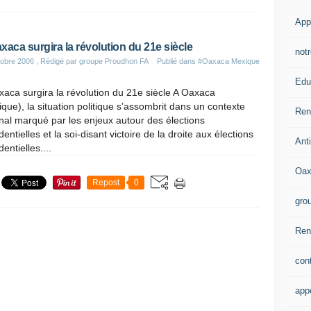
App
xaca surgira la révolution du 21e siècle
notr
obre 2006
, Rédigé par groupe Proudhon FA
Publié dans
#Oaxaca Mexique
Edu
aca surgira la révolution du 21e siècle A Oaxaca
que), la situation politique s’assombrit dans un contexte
Ren
nal marqué par les enjeux autour des élections
dentielles et la soi-disant victoire de la droite aux élections
Ant
dentielles....
Oax
Repost
0
gro
Rent
con
app