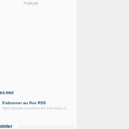
Publicité
ez-moi
S'abonner au flux RSS
https://groupe-proudhon-fa2.over-blog.com/rss
letter