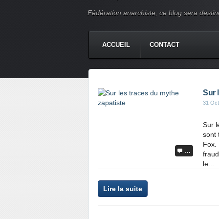
Fédération anarchiste, ce blog sera destin
ACCUEIL
CONTACT
Sur 
31 Oct
Sur l
sont 
Fox. 
…
fraud
le...
Lire la suite