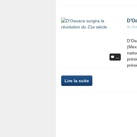
D'Oa
31 Oct
D’Oax
(Mexi
natio
…
prési
prési
Lire la suite