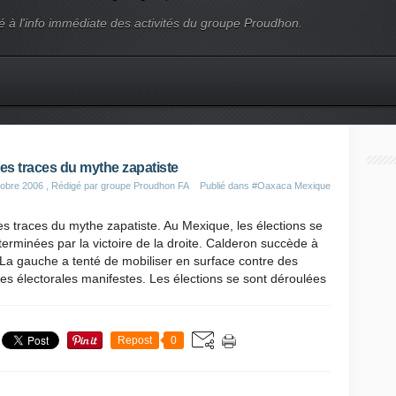
é à l'info immédiate des activités du groupe Proudhon.
les traces du mythe zapatiste
obre 2006
, Rédigé par groupe Proudhon FA
Publié dans
#Oaxaca Mexique
es traces du mythe zapatiste. Au Mexique, les élections se
terminées par la victoire de la droite. Calderon succède à
La gauche a tenté de mobiliser en surface contre des
es électorales manifestes. Les élections se sont déroulées
Repost
0