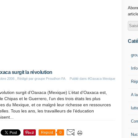
Abonn
articl
Caté
gro
Info
xaca surgit la révolution
obre 2006
, Rédigé par groupe Proudhon FA
Publié dans
#Oaxaca Mexique
Rép
volution surgit d’Oaxaca (Mexique) L’état d’Oaxaca est,
A l
le Chipas et le Guerrero, l’un des trois états les plus
es du Mexique, et ce malgré leur richesse en ressources
lutt
elles. Tous les ans, les travailleurs de l’éducation
isent...
Com
Repost
0
Nuc