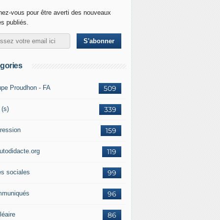
ez-vous pour être averti des nouveaux
es publiés.
gories
upe Proudhon - FA
509
 (s)
339
ression
159
autodidacte.org
119
es sociales
99
muniqués
96
léaire
86