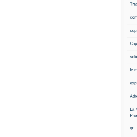
Tra
com
cop
Capi
soli
le m
exp
Ath
La 
Pro
gr