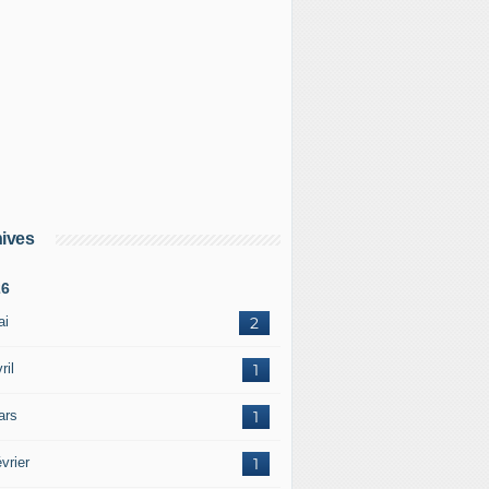
ives
26
ai
2
ril
1
ars
1
vrier
1