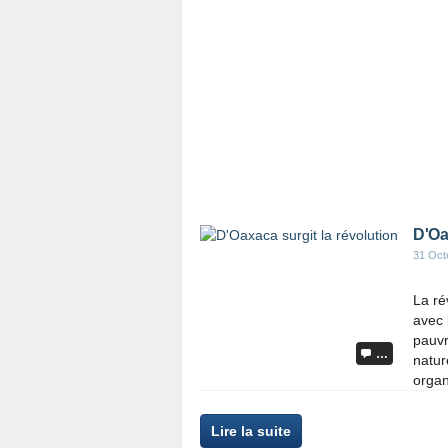
D'Oa
31 Oct
La ré
avec 
pauvr
…
natur
organ
Lire la suite