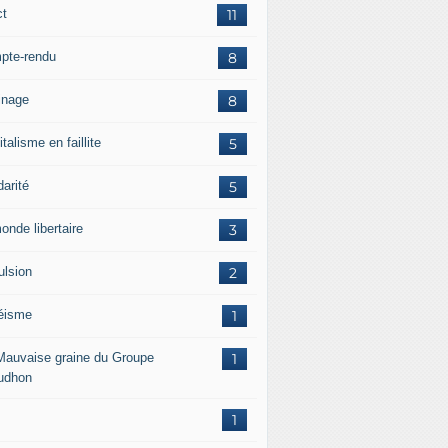
ct
11
pte-rendu
8
inage
8
talisme en faillite
5
darité
5
onde libertaire
3
ulsion
2
éisme
1
Mauvaise graine du Groupe
1
udhon
1