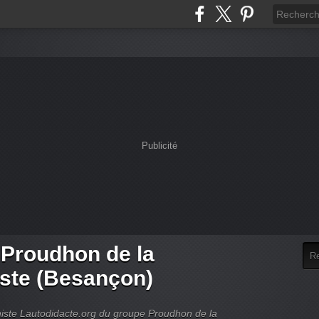
Publicité
 Proudhon de la
iste (Besançon)
rchiste Lautodidacte.org du groupe Proudhon de la