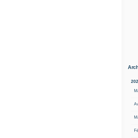
Arch
20
M
Av
M
Fé