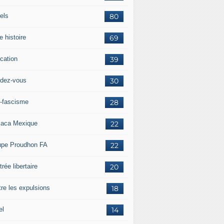
els
80
e histoire
69
cation
39
dez-vous
30
i-fascisme
28
aca Mexique
22
upe Proudhon FA
22
rée libertaire
20
tre les expulsions
18
el
14